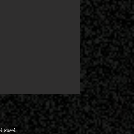
eré Mawé,