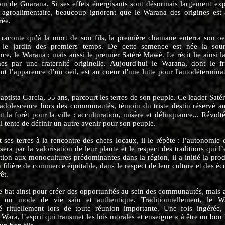
om de Guarana. Si ses effets énergisants sont désormais largement exp
ie agroalimentaire, beaucoup ignorent que le Warana des origines est
rée.
raconte qu’à la mort de son fils, la première chamane enterra son oe
 le jardin des premiers temps. De cette semence est née la sou
ce, le Warana ; mais aussi le premier Satéré Mawé. Le récit lie ainsi la
s par une fraternité originelle. Aujourd'hui le Warana, dont le fr
t l’apparence d’un oeil, est au coeur d'une lutte pour l'autodétermina
ptista Garcia, 55 ans, parcourt les terres de son peuple. Ce leader Sat
adolescence hors des communautés, témoin du triste destin réservé a
nt la forêt pour la ville : acculturation, misère et délinquance... Révolté
 il tente de définir un autre avenir pour son peuple.
 ses terres à la rencontre des chefs locaux, il le répète : l’autonomie 
ra par la valorisation de leur plante et le respect des traditions qui l’
tion aux monocultures prédominantes dans la région, il a initié la pro
filière de commerce équitable, dans le respect de leur culture et des é
êt.
e bat ainsi pour créer des opportunités au sein des communautés, mais 
er un mode de vie sain et authentique. Traditionnellement, le W
rituellement lors de toute réunion importante. Une fois ingérée, 
 Wara, l’esprit qui transmet les lois morales et enseigne « à être un bon 