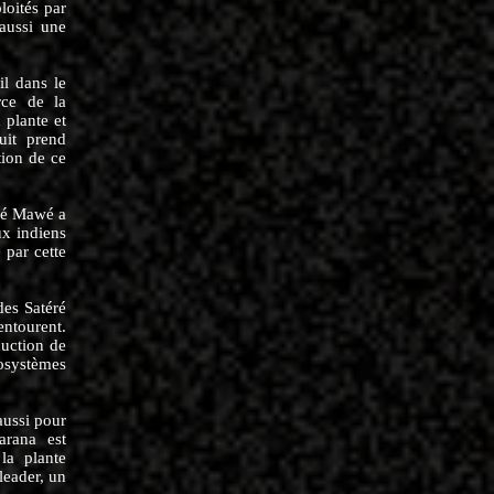
loités par
 aussi une
il dans le
rce de la
 plante et
uit prend
tion de ce
éré Mawé a
ux indiens
 par cette
des Satéré
entourent.
duction de
cosystèmes
aussi pour
arana est
la plante
leader, un