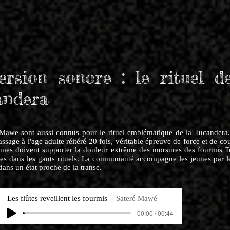
rsion sonore : le rituel d
andera
 Mawe sont aussi connus pour le rituel emblématique de la Tucandera
assage à l'age adulte réitéré 20 fois, véritable épreuve de force et de co
mes doivent supporter la douleur extrême des morsures des fourmis 
s dans les gants rituels. La communauté accompagne les jeunes par l
dans un état proche de la transe.
Les flûtes reveillent les fourmis
Sateré Mawé
00:00 / 00:44