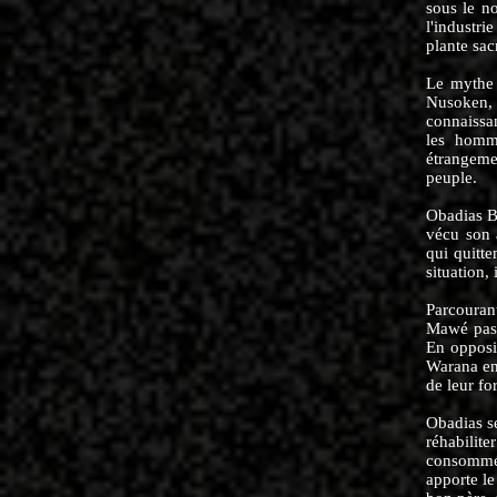
sous le n
l'industr
plante sac
Le mythe 
Nusoken,
connaissan
les homme
étrangemen
peuple.
Obadias Ba
vécu son 
qui quitte
situation,
Parcourant
Mawé passe
En opposi
Warana en 
de leur for
Obadias s
réhabilit
consommé 
apporte le