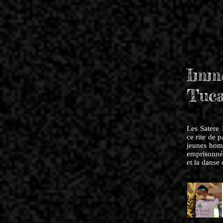
Imme
Tuc
Les Satere
ce rite de p
jeunes hom
emprisonnée
et la danse 