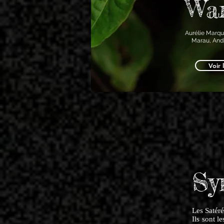
Wa
Aurélie Marqu
Marau, Andir
Voir 
Sy
Les Satér
Ils sont l