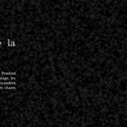
e la
. Pendant
urage, les
Tucandera
es chants