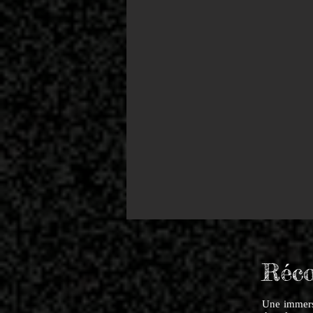
Réco
Une immers