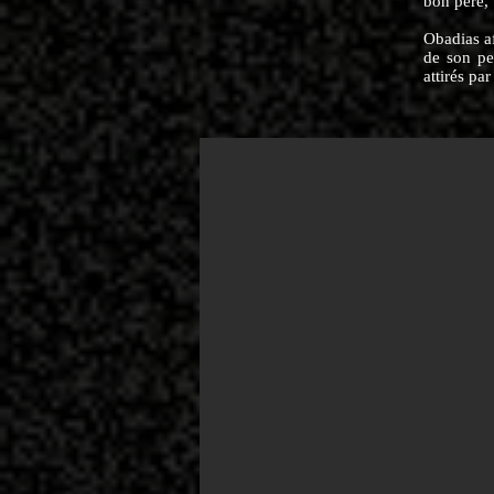
bon père, 
Obadias af
de son pe
attirés par